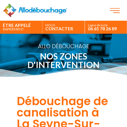
ÊTRE APPELÉ
NOUS
Ligne directe
CONTACTER
06 65 78 26 89
RAPIDEMENT
ALLO DÉBOUCHAGE
NOS ZONES
D'INTERVENTION
Débouchage de
canalisation à
La Seyne-Sur-