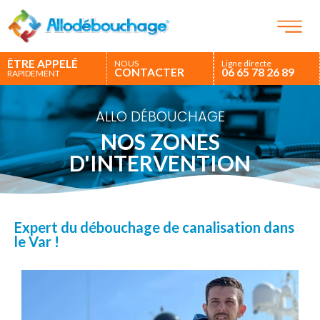
ÊTRE APPELÉ
NOUS
Ligne directe
CONTACTER
06 65 78 26 89
RAPIDEMENT
ALLO DÉBOUCHAGE
NOS ZONES
D'INTERVENTION
Expert du débouchage de canalisation dans
le Var !