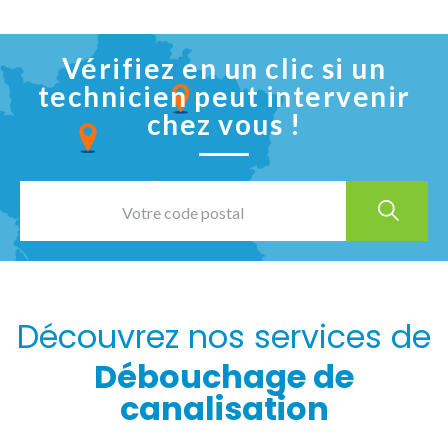
Vérifiez en un clic si un
technicien peut intervenir
chez vous !
Découvrez nos services de
Débouchage de
canalisation