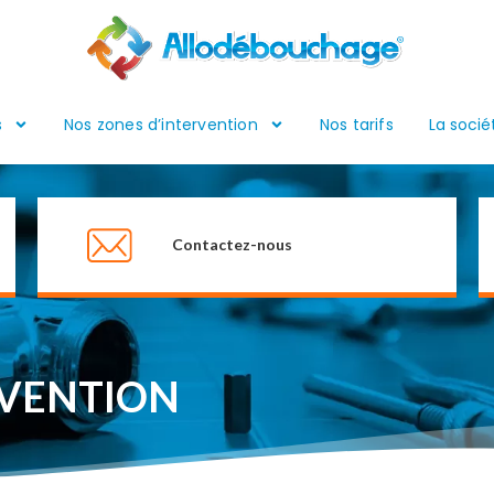
s
Nos zones d’intervention
Nos tarifs
La socié
Contactez-nous
RVENTION