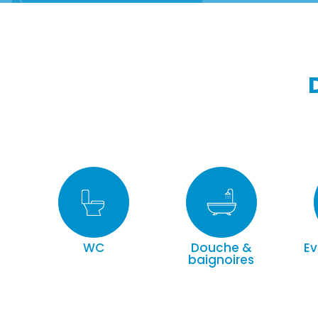
WC
Douche &
Ev
baignoires