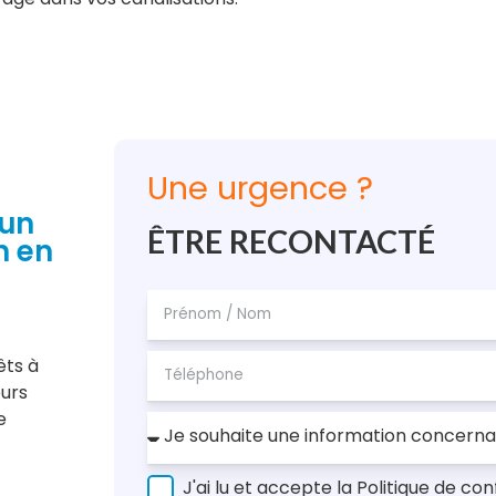
Une urgence ?
 un
ÊTRE RECONTACTÉ
n en
êts à
eurs
e
J'ai lu et accepte la Politique de co