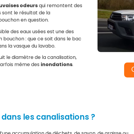
vaises odeurs
qui remontent des
 sont le résultat de la
bouchon en question.
ible des eaux usées est une des
bouchon : que ce soit dans le bac
ans la vasque du lavabo.
it le diamètre de la canalisation,
t parfois même des
inondations
.
r dans les canalisations ?
d’une accumulation de déchets, de savon, de graisse ou