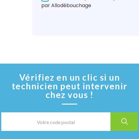
par Allodébouchage
Vérifiez en un clic si un
technicien peut intervenir
chez vous !