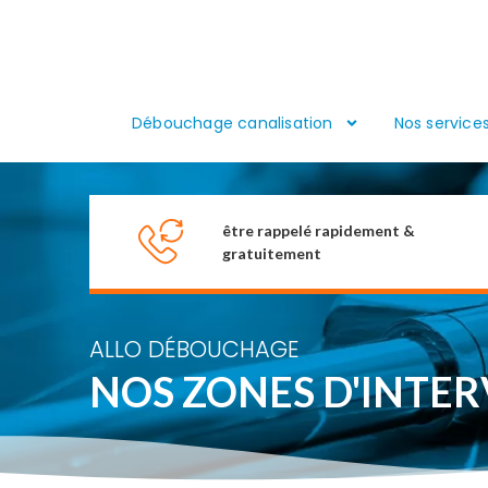
Débouchage canalisation
Nos service
être rappelé rapidement &
gratuitement
ALLO DÉBOUCHAGE
NOS ZONES D'INTE