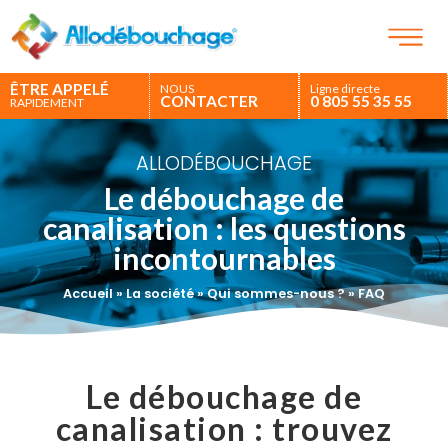
ÊTRE APPELÉ
NOUS
Ligne directe
CONTACTER
0 805 55 35 55
RAPIDEMENT
ALLODÉBOUCHAGE
Le débouchage de
canalisation : les questions
incontournables
Accueil
»
La société
»
Qui sommes-nous ?
»
FAQ
Le débouchage de
canalisation : trouvez