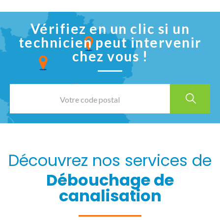
Vérifiez en un clic si un
technicien peut intervenir
chez vous !
Découvrez nos services de
Débouchage de
canalisation