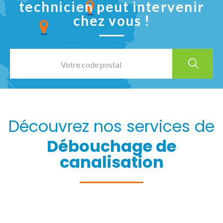
technicien peut intervenir
chez vous !
Découvrez nos services de
Débouchage de
canalisation