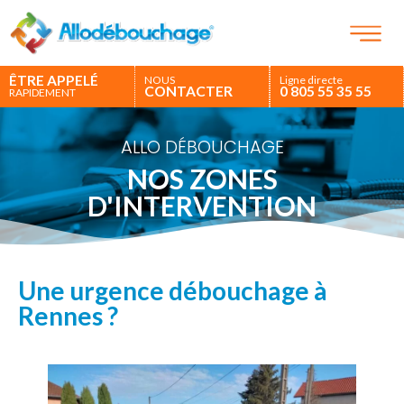
ÊTRE APPELÉ
NOUS
Ligne directe
CONTACTER
0 805 55 35 55
RAPIDEMENT
ALLO DÉBOUCHAGE
NOS ZONES
D'INTERVENTION
Une urgence débouchage à
Rennes ?