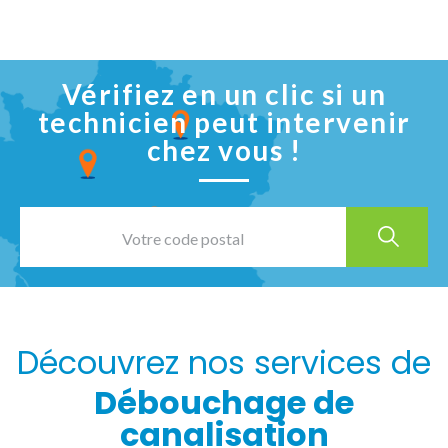
Vérifiez en un clic si un
technicien peut intervenir
chez vous !
Découvrez nos services de
Débouchage de
canalisation