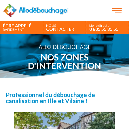
ÊTRE APPELÉ
NOUS
Ligne directe
CONTACTER
0 805 55 35 55
RAPIDEMENT
ALLO DÉBOUCHAGE
NOS ZONES
D'INTERVENTION
Professionnel du débouchage de
canalisation en Ille et Vilaine !