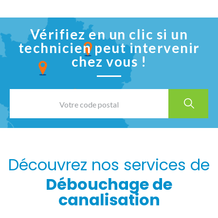
Vérifiez en un clic si un
technicien peut intervenir
chez vous !
Découvrez nos services de
Débouchage de
canalisation