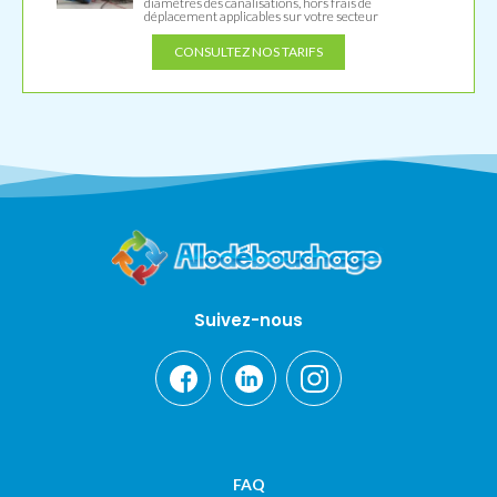
diamètres des canalisations, hors frais de
déplacement applicables sur votre secteur
CONSULTEZ NOS TARIFS
Suivez-nous
FAQ