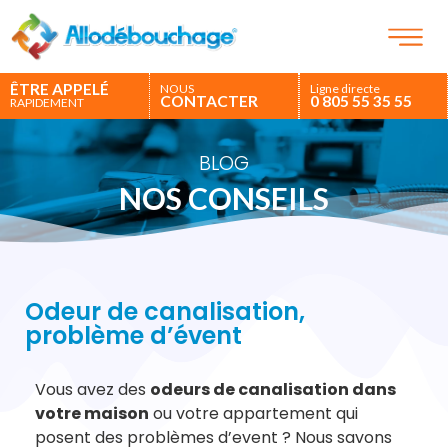
ÊTRE APPELÉ
NOUS
Ligne directe
CONTACTER
0 805 55 35 55
RAPIDEMENT
BLOG
NOS CONSEILS
Odeur de canalisation,
problème d’évent
Vous avez des
odeurs de canalisation dans
votre maison
ou votre appartement qui
posent des problèmes d’event ? Nous savons