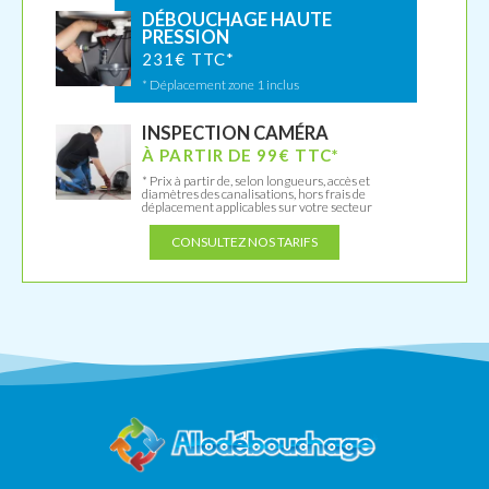
DÉBOUCHAGE HAUTE
PRESSION
231€ TTC*
* Déplacement zone 1 inclus
INSPECTION CAMÉRA
À PARTIR DE 99€ TTC*
* Prix à partir de, selon longueurs, accès et
diamètres des canalisations, hors frais de
déplacement applicables sur votre secteur
CONSULTEZ NOS TARIFS