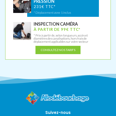
PRESSION
231€ TTC*
* Déplacement zone 1 inclus
INSPECTION CAMÉRA
À PARTIR DE 99€ TTC*
* Prix à partir de, selon longueurs, accès et
diamètres des canalisations, hors frais de
déplacement applicables sur votre secteur
CONSULTEZ NOS TARIFS
Suivez-nous