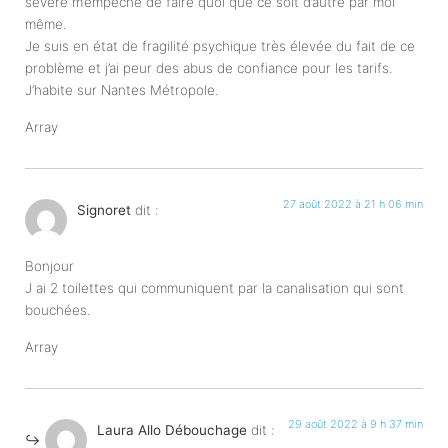
sévère m’empêche de faire quoi que ce soit d’autre par moi
même.
Je suis en état de fragilité psychique très élevée du fait de ce
problème et j’ai peur des abus de confiance pour les tarifs.
J’habite sur Nantes Métropole.
Array
27 août 2022 à 21 h 06 min
Signoret
dit :
Bonjour
J ai 2 toilettes qui communiquent par la canalisation qui sont
bouchées.
Array
29 août 2022 à 9 h 37 min
Laura Allo Débouchage
dit :