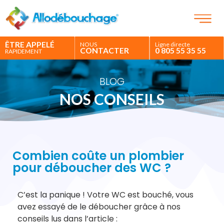
ÊTRE APPELÉ
NOUS
Ligne directe
CONTACTER
0 805 55 35 55
RAPIDEMENT
BLOG
NOS CONSEILS
Combien coûte un plombier
pour déboucher des WC ?
C’est la panique ! Votre WC est bouché, vous
avez essayé de le déboucher grâce à nos
conseils lus dans l’article :