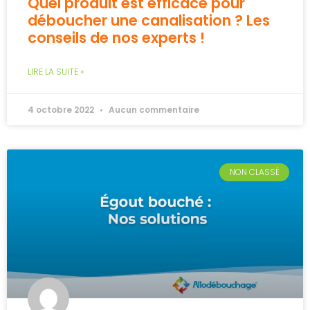
Quel produit est efficace pour
déboucher une canalisation ? Les
conseils de nos experts !
LIRE LA SUITE »
4 octobre 2022
Aucun commentaire
NON CLASSÉ