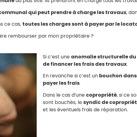
ommune
au plus vite. Ils prendront en charge tous les travaux
communal qui peut prendre à charge les travaux
, da
ns ce cas,
toutes les charges sont à payer par le locata
 faire rembourser par mon propriétaire ?
Si c’est une
anomalie structurelle du
de financer les frais des travaux
.
En revanche si c’est un
bouchon dans v
payer les frais
.
Dans le cas d’une
copropriété
, si ce 
sont bouchés, le
syndic de copropriét
et les éventuels frais de réparation.