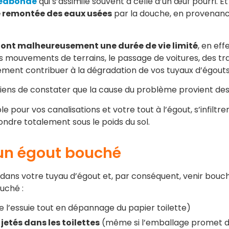
séabonde
qui s’assimile souvent à celle d’un œuf pourri. Et 
 remontée des eaux usées
par la douche, en provenance
 ont malheureusement une durée de vie limité
, en ef
les mouvements de terrains, le passage de voitures, des 
lement contribuer à la dégradation de vos tuyaux d’égouts
iens de constater que la cause du problème provient des
e pour vos canalisations et votre tout à l’égout, s’infiltren
ondre totalement sous le poids du sol.
’un égout bouché
dans votre tuyau d’égout et, par conséquent, venir bouc
ouché :
de l’essuie tout en dépannage du papier toilette)
etés dans les toilettes
(même si l’emballage promet d