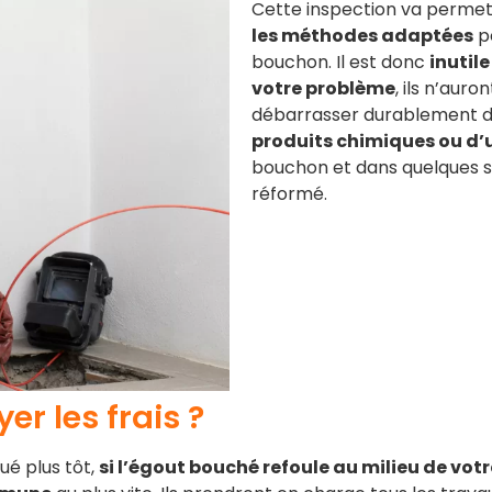
Cette inspection va perme
les méthodes adaptées
p
bouchon. Il est donc
inutil
votre problème
, ils n’aur
débarrasser durablement 
produits chimiques ou d’
bouchon et dans quelques s
réformé.
er les frais ?
ué plus tôt,
si l’égout bouché refoule au milieu de votr