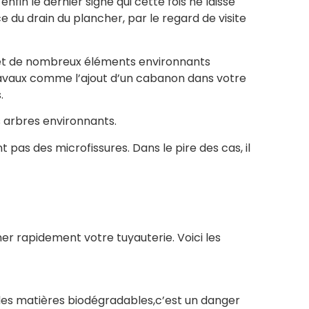
enfin le dernier signe qui cette fois ne laisse
 du drain du plancher, par le regard de visite
fet de nombreux éléments environnants
travaux comme l’ajout d’un cabanon dans votre
.
 arbres environnants.
t pas des microfissures. Dans le pire des cas, il
her rapidement votre tuyauterie. V
oici les
es matières biodégradables,c’est un danger