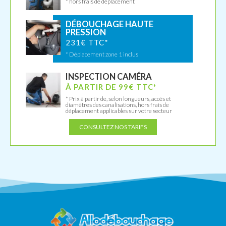
* hors frais de déplacement
DÉBOUCHAGE HAUTE
PRESSION
231€ TTC*
* Déplacement zone 1 inclus
INSPECTION CAMÉRA
À PARTIR DE 99€ TTC*
* Prix à partir de, selon longueurs, accès et
diamètres des canalisations, hors frais de
déplacement applicables sur votre secteur
CONSULTEZ NOS TARIFS