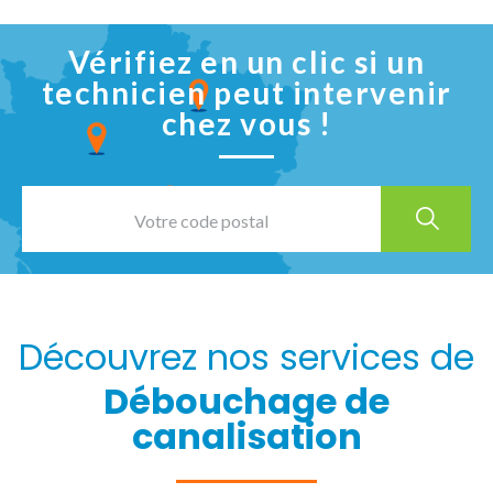
Vérifiez en un clic si un
technicien peut intervenir
chez vous !
Découvrez nos services de
Débouchage de
canalisation