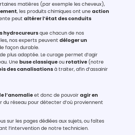
certaines matières (par exemple les cheveux),
nnement
, les produits chimiques ont une
action
rrente peut
altérer l’état des conduits
s hydrocureurs
que chacun de nos
cules, nos experts peuvent
déloger un
de façon durable.
hode plus adaptée. Le curage permet d’agir
seau. Une
buse classique
ou
rotative
(notre
ois des canalisations
à traiter, afin d’assainir
de l’anomalie
et donc de pouvoir
agir en
eur du réseau pour détecter d’où proviennent
s sur les pages dédiées aux sujets, ou faîtes
nt l’intervention de notre technicien.