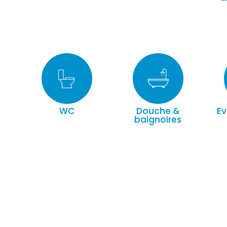
WC
Douche &
Ev
baignoires