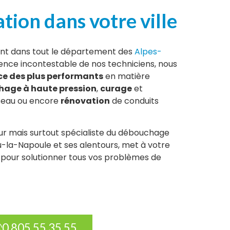
ion dans votre ville
nt dans tout le département des
Alpes-
ience incontestable de nos techniciens, nous
ce des plus performants
en matière
age à haute pression
,
curage
et
seau ou encore
rénovation
de conduits
ur mais surtout spécialiste du débouchage
u-la-Napoule et ses alentours, met à votre
e pour solutionner tous vos problèmes de
0 805 55 35 55