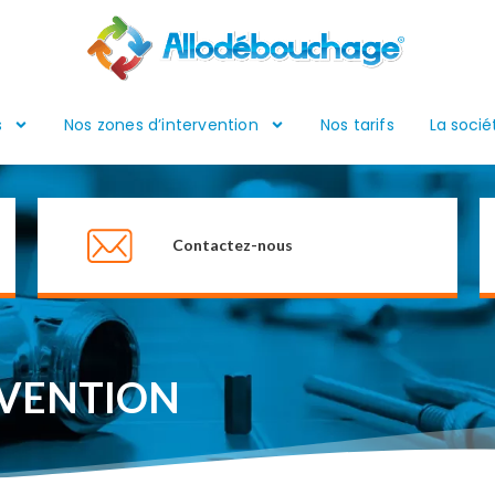
s
Nos zones d’intervention
Nos tarifs
La socié
Contactez-nous
RVENTION