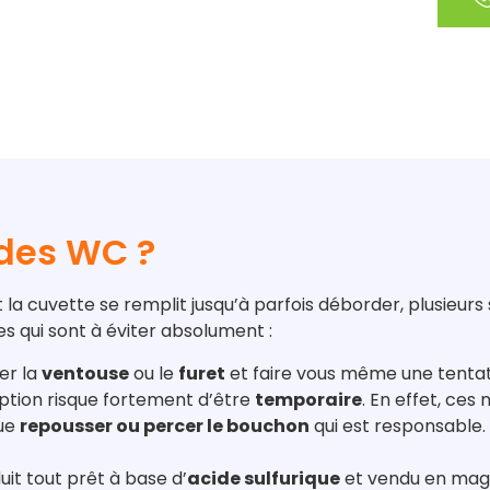
des WC ?
 cuvette se remplit jusqu’à parfois déborder, plusieurs so
es qui sont à éviter absolument :
ser la
ventouse
ou le
furet
et faire vous même une tentati
option risque fortement d’être
temporaire
. En effet, ce
que
repousser ou percer le bouchon
qui est responsable.
uit tout prêt à base d’
acide sulfurique
et vendu en mag