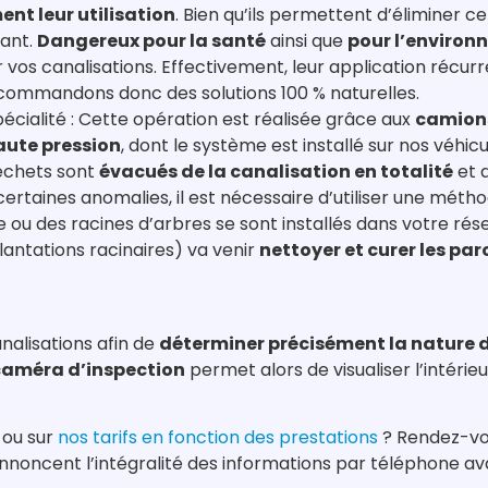
nt leur utilisation
. Bien qu’ils permettent d’éliminer 
tant.
Dangereux pour la santé
ainsi que
pour l’enviro
 vos canalisations. Effectivement, leur application récu
ecommandons donc des solutions 100 % naturelles.
pécialité : Cette opération est réalisée grâce aux
camion
aute pression
, dont le système est installé sur nos véhi
échets sont
évacués de la canalisation en totalité
et 
certaines anomalies, il est nécessaire d’utiliser une mét
ire ou des racines d’arbres se sont installés dans votre ré
lantations racinaires) va venir
nettoyer et curer les par
nalisations afin de
déterminer précisément la nature 
caméra d’inspection
permet alors de visualiser l’intéri
, ou sur
nos tarifs en fonction des prestations
? Rendez-vou
nnoncent l’intégralité des informations par téléphone ava