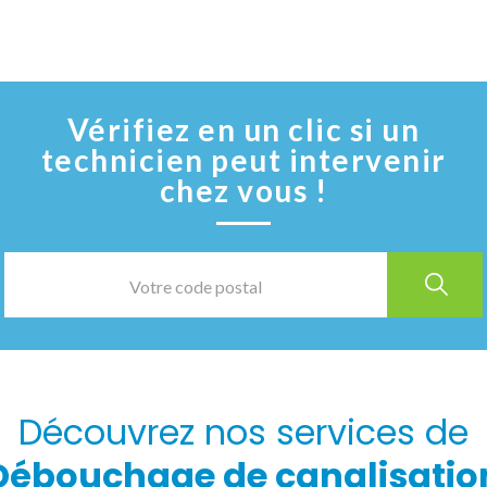
Vérifiez en un clic si un
technicien peut intervenir
chez vous !
Découvrez nos services de
Débouchage de canalisatio