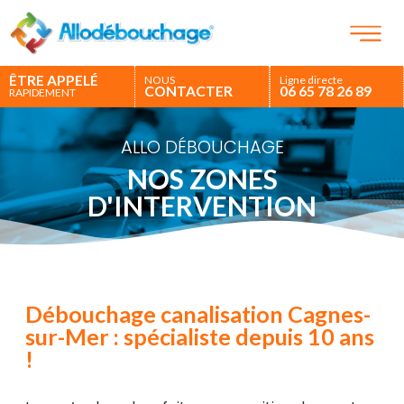
ÊTRE APPELÉ
NOUS
Ligne directe
CONTACTER
06 65 78 26 89
RAPIDEMENT
ALLO DÉBOUCHAGE
NOS ZONES
D'INTERVENTION
Débouchage canalisation Cagnes-
sur-Mer : spécialiste depuis 10 ans
!