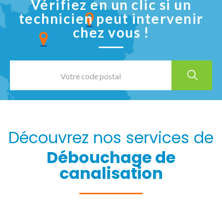
Vérifiez en un clic si un
technicien peut intervenir
chez vous !
Découvrez nos services de
Débouchage de
canalisation