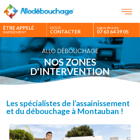
ÊTRE APPELÉ
NOUS
Ligne directe
CONTACTER
07 63 64 39 05
RAPIDEMENT
ALLO DÉBOUCHAGE
NOS ZONES
D'INTERVENTION
Les spécialistes de l’assainissement
et du débouchage à Montauban !