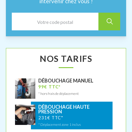
intervenir chez vous !
NOS TARIFS
DÉBOUCHAGE MANUEL
99€ TTC*
* hors frais de déplacement
DÉBOUCHAGE HAUTE
PRESSION
231€ TTC*
* Déplacement zone 1 inclus