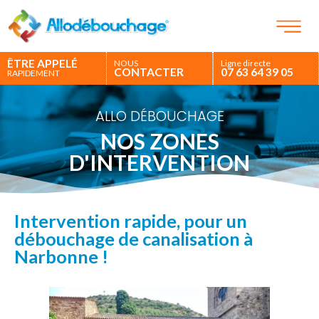
ÊTRE APPELÉ
NOUS
Ligne directe
CONTACTER
07 63 64 39 05
RAPIDEMENT
ALLO DÉBOUCHAGE
NOS ZONES
D'INTERVENTION
Intervention rapide, pour un
débouchage de canalisation à
Narbonne !