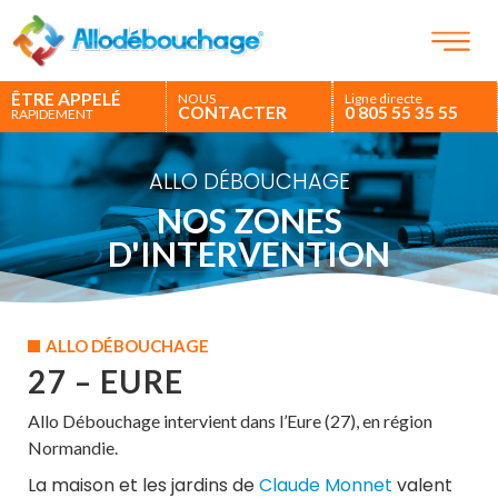
ÊTRE APPELÉ
NOUS
Ligne directe
CONTACTER
0 805 55 35 55
RAPIDEMENT
ALLO DÉBOUCHAGE
NOS ZONES
D'INTERVENTION
ALLO DÉBOUCHAGE
27 – EURE
Allo Débouchage intervient dans l’Eure (27), en région
Normandie.
La maison et les jardins de
Claude Monnet
valent