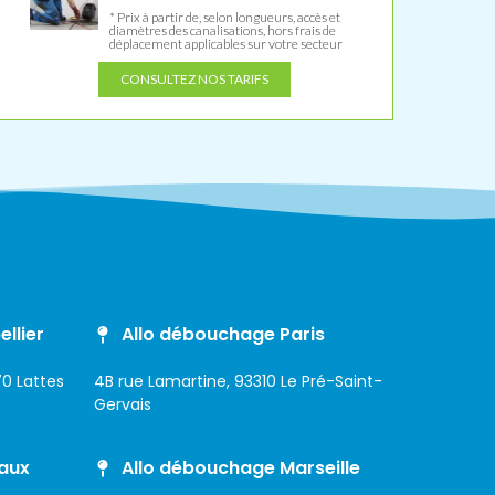
* Prix à partir de, selon longueurs, accès et
diamètres des canalisations, hors frais de
déplacement applicables sur votre secteur
CONSULTEZ NOS TARIFS
llier
Allo débouchage Paris
0 Lattes
4B rue Lamartine, 93310 Le Pré-Saint-
Gervais
aux
Allo débouchage Marseille