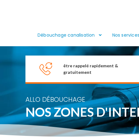
Débouchage canalisation
Nos service
être rappelé rapidement &
gratuitement
ALLO DÉBOUCHAGE
NOS ZONES D'INT