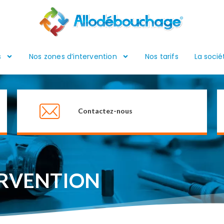
s
Nos zones d’intervention
Nos tarifs
La socié
Contactez-nous
ERVENTION