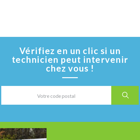
Vérifiez en un clic si un
technicien peut intervenir
chez vous !