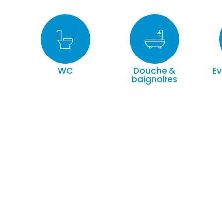
WC
Douche &
Ev
baignoires