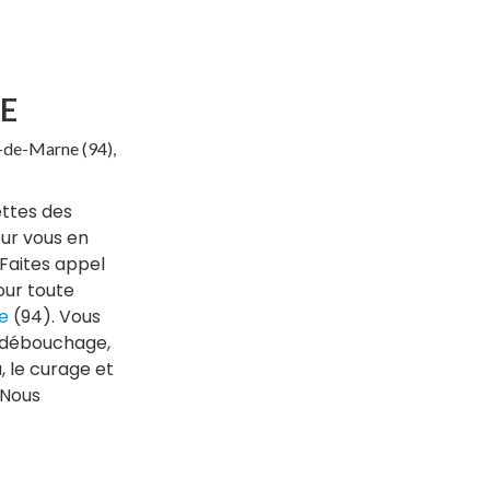
NE
l-de-Marne (94),
ttes des
ur vous en
Faites appel
our toute
e
(94). Vous
 débouchage,
, le curage et
 Nous