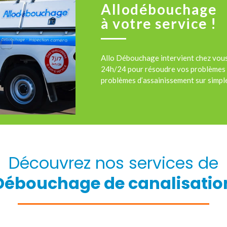
Allodébouchage
à votre service !
Allo Débouchage intervient chez vou
24h/24 pour résoudre vos problèmes 
problèmes d’assainissement sur simple
Découvrez nos services de
Débouchage de canalisatio