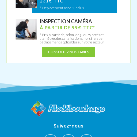
231€ TTC*
* Déplacement zone 1 inclus
INSPECTION CAMÉRA
À PARTIR DE 99€ TTC*
* Prix à partir de, selon longueurs, accès et
diamètres des canalisations, hors frais de
déplacement applicables sur votre secteur
CONSULTEZ NOS TARIFS
Suivez-nous