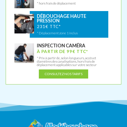
* hors frais de déplacement
DÉBOUCHAGE HAUTE
PRESSION
231€ TTC*
* Déplacement zone 1 inclus
INSPECTION CAMÉRA
À PARTIR DE 99€ TTC*
* Prix à partir de, selon longueurs, accès et
diamètres des canalisations, hors frais de
déplacement applicables sur votre secteur
CONSULTEZ NOS TARIFS