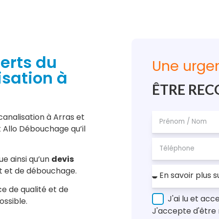
erts du
Une urge
sation à
ÊTRE RE
analisation à Arras et
st Allo Débouchage qu’il
e ainsi qu’un
devis
t et de débouchage.
e de qualité et de
J'ai lu et acc
ssible.
J'accepte d'être