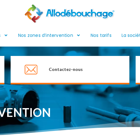
s
Nos zones d’intervention
Nos tarifs
La socié
Contactez-nous
RVENTION