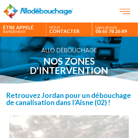
ÊTRE APPELÉ
NOUS
Ligne directe
CONTACTER
06 65 78 26 89
RAPIDEMENT
ALLO DÉBOUCHAGE
NOS ZONES
D'INTERVENTION
Retrouvez Jordan pour un débouchage
de canalisation dans l’Aisne (02) !