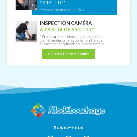
231€ TTC*
* Déplacement zone 1 inclus
INSPECTION CAMÉRA
À PARTIR DE 99€ TTC*
* Prix à partir de, selon longueurs, accès et
diamètres des canalisations, hors frais de
déplacement applicables sur votre secteur
CONSULTEZ NOS TARIFS
Suivez-nous