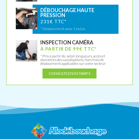
DÉBOUCHAGE HAUTE
PRESSION
231€ TTC*
* Déplacement zone 1 inclus
INSPECTION CAMÉRA
À PARTIR DE 99€ TTC*
* Prix à partir de, selon longueurs, accès et
diamètres des canalisations, hors frais de
déplacement applicables sur votre secteur
CONSULTEZ NOS TARIFS