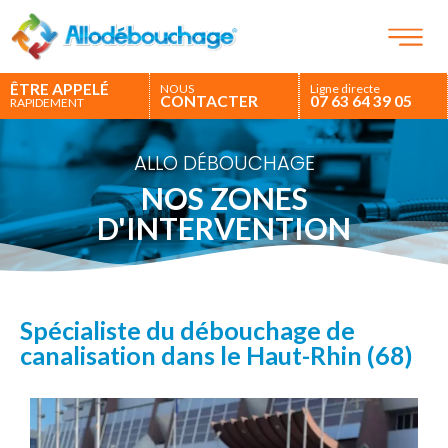
ÊTRE APPELÉ
NOUS
Ligne directe
CONTACTER
07 63 64 39 05
RAPIDEMENT
ALLO DÉBOUCHAGE
NOS ZONES
D'INTERVENTION
Spécialiste du débouchage de
canalisation dans le Haut-Rhin (68)