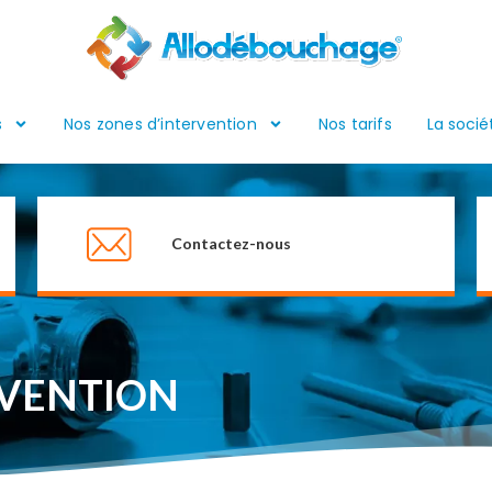
s
Nos zones d’intervention
Nos tarifs
La socié
Contactez-nous
RVENTION