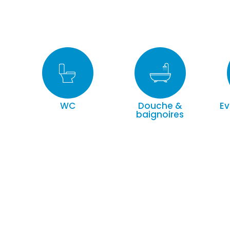
WC
Douche &
Ev
baignoires