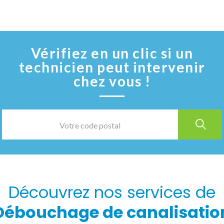
Vérifiez en un clic si un
technicien peut intervenir
chez vous !
Découvrez nos services de
Débouchage de canalisatio