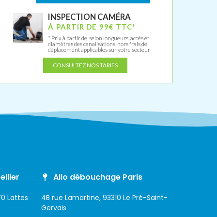
INSPECTION CAMÉRA
À PARTIR DE 99€ TTC*
* Prix à partir de, selon longueurs, accès et
diamètres des canalisations, hors frais de
déplacement applicables sur votre secteur
CONSULTEZ NOS TARIFS
llier
Allo débouchage Paris
0 Lattes
4B rue Lamartine, 93310 Le Pré-Saint-
Gervais