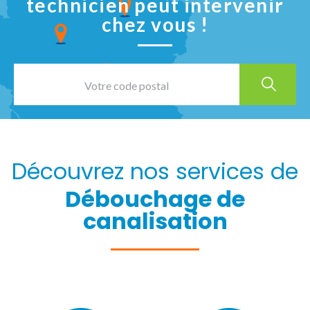
technicien peut intervenir
chez vous !
Découvrez nos services de
Débouchage de
canalisation