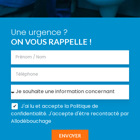
Une urgence ?
ON VOUS RAPPELLE !
J'ai lu et accepte la Politique de
confidentialité. J'accepte d'être recontacté par
Allodébouchage
ENVOYER