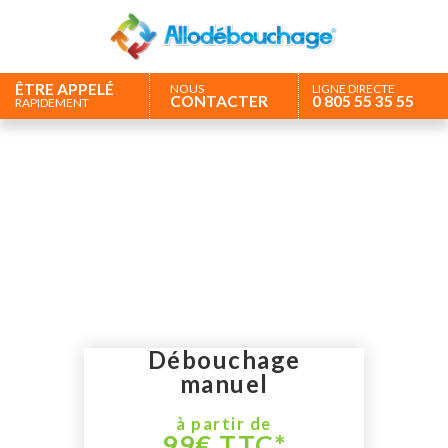
ÊTRE APPELÉ
NOUS
LIGNE DIRECTE
CONTACTER
0 805 55 35 55
RAPIDEMENT
N°1 du débouchage de
canalisation
Devis & diagnostic gratuit – Déplacement compris –
24H/24 & 7J/7
Débouchage
manuel
à partir de
99€ TTC*