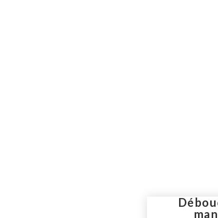
N°1 du débouchage de c
Devis & diagnostic gratuit – Déplac
Débou
man