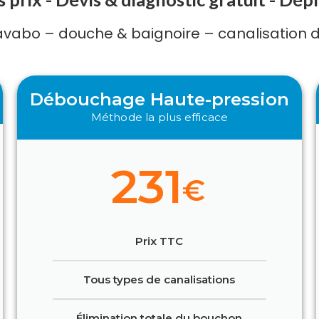
avabo – douche & baignoire – canalisation d
Débouchage Haute-pression
Méthode la plus efficace
231
€
Prix TTC
Tous types de canalisations
Élimination totale du bouchon