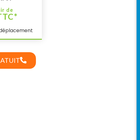
ir de
TTC*
e déplacement
RATUIT