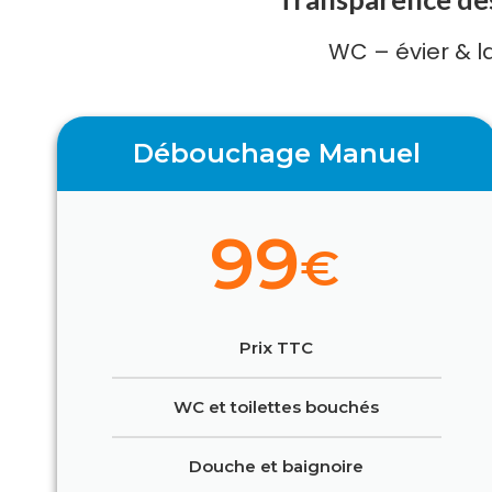
WC – évier & l
Débouchage Manuel
99
€
Prix TTC
WC et toilettes bouchés
Douche et baignoire