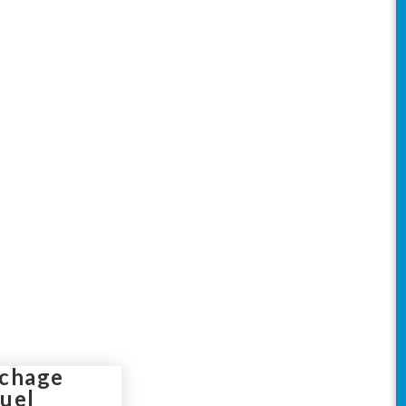
analisation
ement compris – 24H/24 & 7J/7
chage
uel