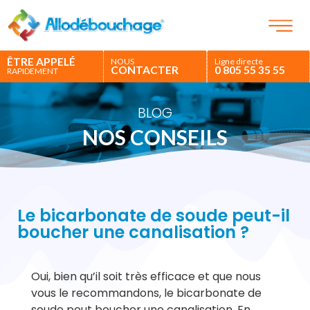
ÊTRE APPELÉ
NOUS
Ligne directe
CONTACTER
0 805 55 35 55
RAPIDEMENT
BLOG
NOS CONSEILS
Le bicarbonate de soude peut-il
boucher une canalisation ?
Oui, bien qu’il soit très efficace et que nous
vous le recommandons, le bicarbonate de
soude peut boucher une canalisation. En