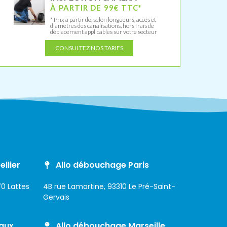
À PARTIR DE 99€ TTC*
* Prix à partir de, selon longueurs, accès et
diamètres des canalisations, hors frais de
déplacement applicables sur votre secteur
CONSULTEZ NOS TARIFS
llier
Allo débouchage Paris
0 Lattes
4B rue Lamartine, 93310 Le Pré-Saint-
Gervais
aux
Allo débouchage Marseille