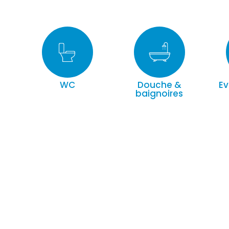
WC
Douche &
Ev
baignoires