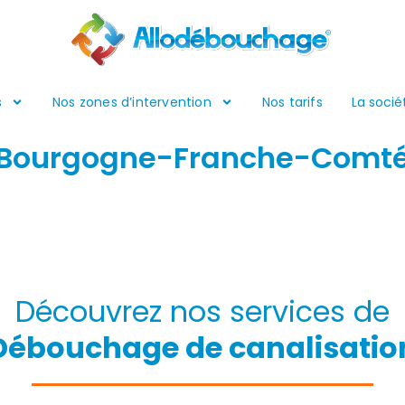
s
Nos zones d’intervention
Nos tarifs
La socié
Bourgogne-Franche-Comt
Découvrez nos services de
Débouchage de canalisatio